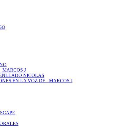
ESO
ANO
 _MARCOS J
TENLLADO NICOLAS
CIONES EN LA VOZ DE _MARCOS J
ESCAPE
MORALES