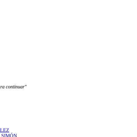
ara continuar"
ÁLEZ
N SIMÓN