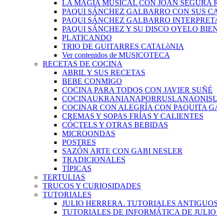
LA MAGIA MUSICAL CON JOAN SEGURA 
PAQUI SÁNCHEZ GALBARRO CON SUS C
PAQUI SÁNCHEZ GALBARRO INTERPRET
PAQUI SÁNCHEZ Y SU DISCO OYELO BIE
PLATICANDO
TRIO DE GUITARRES CATALòNIA
Ver contenidos de MUSICOTECA
RECETAS DE COCINA
ABRIL Y SUS RECETAS
BEBE CONMIGO
COCINA PARA TODOS CON JAVIER SUÑÉ
COCINAUKRANIANAPORRUSLANAONIS
COCINAR CON ALEGRÍA CON PAQUITA G
CREMAS Y SOPAS FRÍAS Y CALIENTES
CÓCTELS Y OTRAS BEBIDAS
MICROONDAS
POSTRES
SAZÓN ARTE CON GABI NESLER
TRADICIONALES
TÍPICAS
TERTULIAS
TRUCOS Y CURIOSIDADES
TUTORIALES
JULIO HERRERA. TUTORIALES ANTIGUO
TUTORIALES DE INFORMÁTICA DE JULI