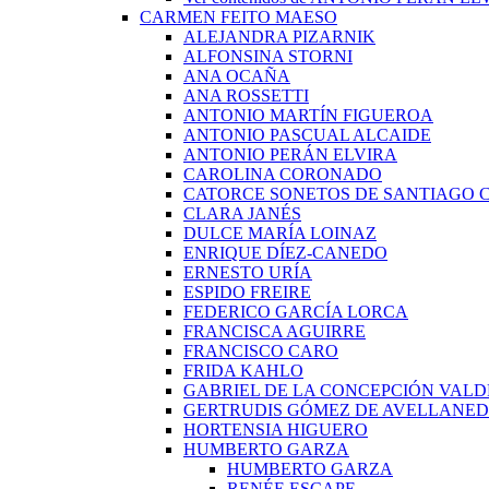
CARMEN FEITO MAESO
ALEJANDRA PIZARNIK
ALFONSINA STORNI
ANA OCAÑA
ANA ROSSETTI
ANTONIO MARTÍN FIGUEROA
ANTONIO PASCUAL ALCAIDE
ANTONIO PERÁN ELVIRA
CAROLINA CORONADO
CATORCE SONETOS DE SANTIAGO 
CLARA JANÉS
DULCE MARÍA LOINAZ
ENRIQUE DÍEZ-CANEDO
ERNESTO URÍA
ESPIDO FREIRE
FEDERICO GARCÍA LORCA
FRANCISCA AGUIRRE
FRANCISCO CARO
FRIDA KAHLO
GABRIEL DE LA CONCEPCIÓN VALD
GERTRUDIS GÓMEZ DE AVELLANE
HORTENSIA HIGUERO
HUMBERTO GARZA
HUMBERTO GARZA
RENÉE ESCAPE