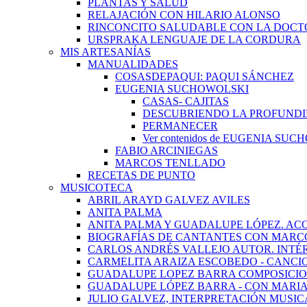
PLANTAS Y SALUD
RELAJACIÓN CON HILARIO ALONSO
RINCONCITO SALUDABLE CON LA DOCT
URSPRAKA LENGUAJE DE LA CORDURA
MIS ARTESANÍAS
MANUALIDADES
COSASDEPAQUI: PAQUI SÁNCHEZ
EUGENIA SUCHOWOLSKI
CASAS- CAJITAS
DESCUBRIENDO LA PROFUNDI
PERMANECER
Ver contenidos de EUGENIA SU
FABIO ARCINIEGAS
MARCOS TENLLADO
RECETAS DE PUNTO
MUSICOTECA
ABRIL ARAYD GALVEZ AVILES
ANITA PALMA
ANITA PALMA Y GUADALUPE LÓPEZ. AC
BIOGRAFÍAS DE CANTANTES CON MARCO
CARLOS ANDRÉS VALLEJO AUTOR. INTÉ
CARMELITA ARAIZA ESCOBEDO - CANCI
GUADALUPE LOPEZ BARRA COMPOSICIO
GUADALUPE LÓPEZ BARRA - CON MARI
JULIO GALVEZ, INTERPRETACIÓN MUSIC