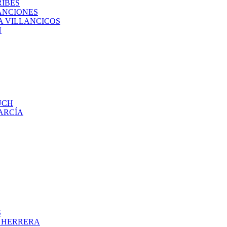
RIBES
ANCIONES
A VILLANCICOS
N
UCH
ARCÍA
S
O HERRERA