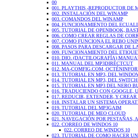
00
001. PLAYTHIS -REPRODUCTOR DE 
002. INSTALACIÓN DEL WINAMP
003. COMANDOS DEL WINAMP
004. FUNCIONAMIENTO DEL ECUAL
005. TUTORIAL DE OPENBOOK, BAS
006. COMO CREAR REGLAS DE COR
007. COMO FUNCIONA EL REBO UN
008. PASOS PARA DESCARGAR DE L
009. FUNCIONAMIENTO DEL ETIQU
010. DIO. (DACTILOGRAFÍA) MANUA
011. MANUAL DEL MP3DIRÉCTCUT
012. MA-COMFIG.COM, OCTÉNINFO
013. TUTORIAL EN MP3, DEL WINDO
014. TUTORIAL EN MP3, DEL SWIT
015. TUTORIAL EN MP3 DEL NERO 
016. TRADUCIENDO CON GOOGLE,
017. REDUCIR, EXTENDER, Y CREA
018. INSTALAR UN SISTEMA OPERAT
019. TUTORIAL DEL MP3GAIM
020. TUTORIAL DE MEO CLOUD
021. NAVEGACIÓN POR PESTAÑAS,
022. CORREO DE WINDOS 10
022. CORREO DE WINDOS 10
023. TUTORIAL DE COMO HACER U