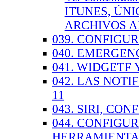
ITUNES, ÚN
ARCHIVOS A
039. CONFIGU
040. EMERGENC
041. WIDGETF 
042. LAS NOTI
11
043. SIRI, CO
044. CONFIG
HERRAMIENTAS