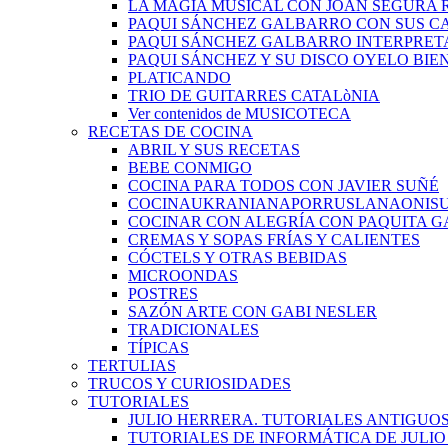
LA MAGIA MUSICAL CON JOAN SEGURA 
PAQUI SÁNCHEZ GALBARRO CON SUS C
PAQUI SÁNCHEZ GALBARRO INTERPRET
PAQUI SÁNCHEZ Y SU DISCO OYELO BIE
PLATICANDO
TRIO DE GUITARRES CATALòNIA
Ver contenidos de MUSICOTECA
RECETAS DE COCINA
ABRIL Y SUS RECETAS
BEBE CONMIGO
COCINA PARA TODOS CON JAVIER SUÑÉ
COCINAUKRANIANAPORRUSLANAONIS
COCINAR CON ALEGRÍA CON PAQUITA G
CREMAS Y SOPAS FRÍAS Y CALIENTES
CÓCTELS Y OTRAS BEBIDAS
MICROONDAS
POSTRES
SAZÓN ARTE CON GABI NESLER
TRADICIONALES
TÍPICAS
TERTULIAS
TRUCOS Y CURIOSIDADES
TUTORIALES
JULIO HERRERA. TUTORIALES ANTIGUO
TUTORIALES DE INFORMÁTICA DE JULI