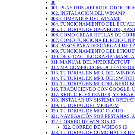
00
001. PLAYTHIS -REPRODUCTOR DE 
002. INSTALACIÓN DEL WINAMP
003. COMANDOS DEL WINAMP
004. FUNCIONAMIENTO DEL ECUAL
005. TUTORIAL DE OPENBOOK, BAS
006. COMO CREAR REGLAS DE COR
007. COMO FUNCIONA EL REBO UN
008. PASOS PARA DESCARGAR DE L
009. FUNCIONAMIENTO DEL ETIQU
010. DIO. (DACTILOGRAFÍA) MANUA
011. MANUAL DEL MP3DIRÉCTCUT
012. MA-COMFIG.COM, OCTÉNINFO
013. TUTORIAL EN MP3, DEL WINDO
014. TUTORIAL EN MP3, DEL SWIT
015. TUTORIAL EN MP3 DEL NERO 
016. TRADUCIENDO CON GOOGLE,
017. REDUCIR, EXTENDER, Y CREA
018. INSTALAR UN SISTEMA OPERAT
019. TUTORIAL DEL MP3GAIM
020. TUTORIAL DE MEO CLOUD
021. NAVEGACIÓN POR PESTAÑAS,
022. CORREO DE WINDOS 10
022. CORREO DE WINDOS 10
023. TUTORIAL DE COMO HACER U