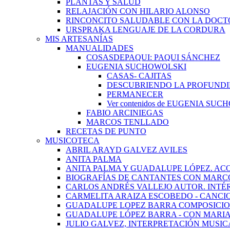
PLANTAS Y SALUD
RELAJACIÓN CON HILARIO ALONSO
RINCONCITO SALUDABLE CON LA DOCT
URSPRAKA LENGUAJE DE LA CORDURA
MIS ARTESANÍAS
MANUALIDADES
COSASDEPAQUI: PAQUI SÁNCHEZ
EUGENIA SUCHOWOLSKI
CASAS- CAJITAS
DESCUBRIENDO LA PROFUNDI
PERMANECER
Ver contenidos de EUGENIA SU
FABIO ARCINIEGAS
MARCOS TENLLADO
RECETAS DE PUNTO
MUSICOTECA
ABRIL ARAYD GALVEZ AVILES
ANITA PALMA
ANITA PALMA Y GUADALUPE LÓPEZ. AC
BIOGRAFÍAS DE CANTANTES CON MARCO
CARLOS ANDRÉS VALLEJO AUTOR. INTÉ
CARMELITA ARAIZA ESCOBEDO - CANCI
GUADALUPE LOPEZ BARRA COMPOSICIO
GUADALUPE LÓPEZ BARRA - CON MARI
JULIO GALVEZ, INTERPRETACIÓN MUSIC