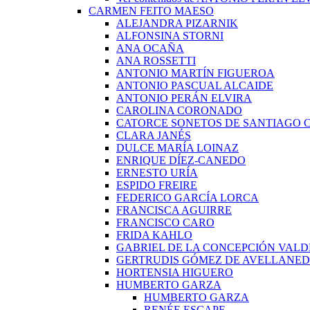
CARMEN FEITO MAESO
ALEJANDRA PIZARNIK
ALFONSINA STORNI
ANA OCAÑA
ANA ROSSETTI
ANTONIO MARTÍN FIGUEROA
ANTONIO PASCUAL ALCAIDE
ANTONIO PERÁN ELVIRA
CAROLINA CORONADO
CATORCE SONETOS DE SANTIAGO 
CLARA JANÉS
DULCE MARÍA LOINAZ
ENRIQUE DÍEZ-CANEDO
ERNESTO URÍA
ESPIDO FREIRE
FEDERICO GARCÍA LORCA
FRANCISCA AGUIRRE
FRANCISCO CARO
FRIDA KAHLO
GABRIEL DE LA CONCEPCIÓN VALD
GERTRUDIS GÓMEZ DE AVELLANE
HORTENSIA HIGUERO
HUMBERTO GARZA
HUMBERTO GARZA
RENÉE ESCAPE