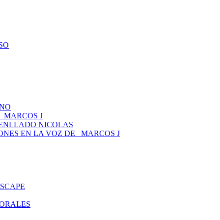
ESO
ANO
 _MARCOS J
TENLLADO NICOLAS
CIONES EN LA VOZ DE _MARCOS J
ESCAPE
MORALES