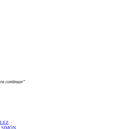
ara continuar"
ÁLEZ
N SIMÓN