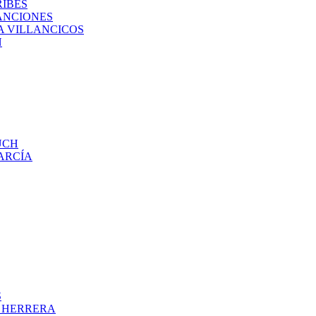
RIBES
ANCIONES
A VILLANCICOS
N
UCH
ARCÍA
S
O HERRERA