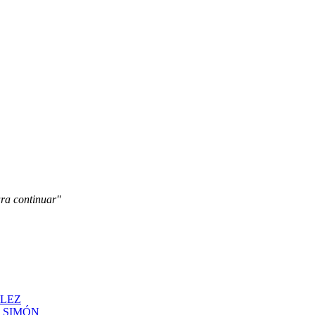
ara continuar"
ÁLEZ
N SIMÓN