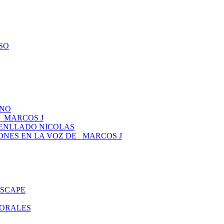
ESO
ANO
 _MARCOS J
TENLLADO NICOLAS
CIONES EN LA VOZ DE _MARCOS J
ESCAPE
MORALES