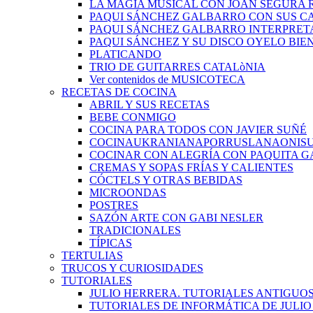
LA MAGIA MUSICAL CON JOAN SEGURA 
PAQUI SÁNCHEZ GALBARRO CON SUS C
PAQUI SÁNCHEZ GALBARRO INTERPRET
PAQUI SÁNCHEZ Y SU DISCO OYELO BIE
PLATICANDO
TRIO DE GUITARRES CATALòNIA
Ver contenidos de MUSICOTECA
RECETAS DE COCINA
ABRIL Y SUS RECETAS
BEBE CONMIGO
COCINA PARA TODOS CON JAVIER SUÑÉ
COCINAUKRANIANAPORRUSLANAONIS
COCINAR CON ALEGRÍA CON PAQUITA G
CREMAS Y SOPAS FRÍAS Y CALIENTES
CÓCTELS Y OTRAS BEBIDAS
MICROONDAS
POSTRES
SAZÓN ARTE CON GABI NESLER
TRADICIONALES
TÍPICAS
TERTULIAS
TRUCOS Y CURIOSIDADES
TUTORIALES
JULIO HERRERA. TUTORIALES ANTIGUO
TUTORIALES DE INFORMÁTICA DE JULI