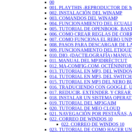
00
001. PLAYTHIS -REPRODUCTOR DE 
002. INSTALACIÓN DEL WINAMP
003. COMANDOS DEL WINAMP
004. FUNCIONAMIENTO DEL ECUAL
005. TUTORIAL DE OPENBOOK, BAS
006. COMO CREAR REGLAS DE COR
007. COMO FUNCIONA EL REBO UN
008. PASOS PARA DESCARGAR DE L
009. FUNCIONAMIENTO DEL ETIQU
010. DIO. (DACTILOGRAFÍA) MANUA
011. MANUAL DEL MP3DIRÉCTCUT
012. MA-COMFIG.COM, OCTÉNINFO
013. TUTORIAL EN MP3, DEL WINDO
014. TUTORIAL EN MP3, DEL SWIT
015. TUTORIAL EN MP3 DEL NERO 
016. TRADUCIENDO CON GOOGLE,
017. REDUCIR, EXTENDER, Y CREA
018. INSTALAR UN SISTEMA OPERAT
019. TUTORIAL DEL MP3GAIM
020. TUTORIAL DE MEO CLOUD
021. NAVEGACIÓN POR PESTAÑAS,
022. CORREO DE WINDOS 10
022. CORREO DE WINDOS 10
023. TUTORIAL DE COMO HACER U