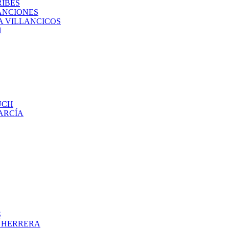
RIBES
ANCIONES
A VILLANCICOS
N
UCH
ARCÍA
S
O HERRERA