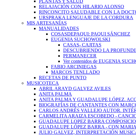
PLANTAS Y SALUD
RELAJACIÓN CON HILARIO ALONSO
RINCONCITO SALUDABLE CON LA DOCT
URSPRAKA LENGUAJE DE LA CORDURA
MIS ARTESANÍAS
MANUALIDADES
COSASDEPAQUI: PAQUI SÁNCHEZ
EUGENIA SUCHOWOLSKI
CASAS- CAJITAS
DESCUBRIENDO LA PROFUNDI
PERMANECER
Ver contenidos de EUGENIA SU
FABIO ARCINIEGAS
MARCOS TENLLADO
RECETAS DE PUNTO
MUSICOTECA
ABRIL ARAYD GALVEZ AVILES
ANITA PALMA
ANITA PALMA Y GUADALUPE LÓPEZ. AC
BIOGRAFÍAS DE CANTANTES CON MARCO
CARLOS ANDRÉS VALLEJO AUTOR. INTÉ
CARMELITA ARAIZA ESCOBEDO - CANCI
GUADALUPE LOPEZ BARRA COMPOSICIO
GUADALUPE LÓPEZ BARRA - CON MARI
JULIO GALVEZ, INTERPRETACIÓN MUSIC