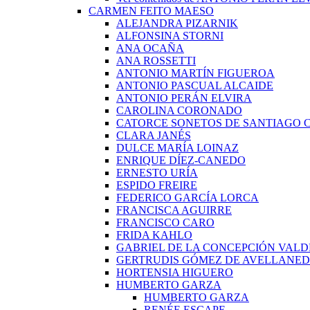
CARMEN FEITO MAESO
ALEJANDRA PIZARNIK
ALFONSINA STORNI
ANA OCAÑA
ANA ROSSETTI
ANTONIO MARTÍN FIGUEROA
ANTONIO PASCUAL ALCAIDE
ANTONIO PERÁN ELVIRA
CAROLINA CORONADO
CATORCE SONETOS DE SANTIAGO 
CLARA JANÉS
DULCE MARÍA LOINAZ
ENRIQUE DÍEZ-CANEDO
ERNESTO URÍA
ESPIDO FREIRE
FEDERICO GARCÍA LORCA
FRANCISCA AGUIRRE
FRANCISCO CARO
FRIDA KAHLO
GABRIEL DE LA CONCEPCIÓN VALD
GERTRUDIS GÓMEZ DE AVELLANE
HORTENSIA HIGUERO
HUMBERTO GARZA
HUMBERTO GARZA
RENÉE ESCAPE