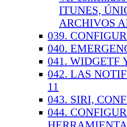
ITUNES, ÚN
ARCHIVOS A
039. CONFIGU
040. EMERGENC
041. WIDGETF 
042. LAS NOTI
11
043. SIRI, CO
044. CONFIG
HERRAMIENTAS