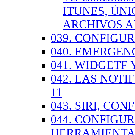
ITUNES, ÚN
ARCHIVOS A
039. CONFIGU
040. EMERGENC
041. WIDGETF 
042. LAS NOTI
11
043. SIRI, CO
044. CONFIG
HERRAMIENTAS