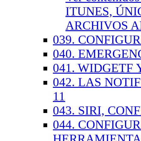
ITUNES, ÚN
ARCHIVOS A
039. CONFIGU
040. EMERGENC
041. WIDGETF 
042. LAS NOTI
11
043. SIRI, CO
044. CONFIG
HERRAMIENTAS