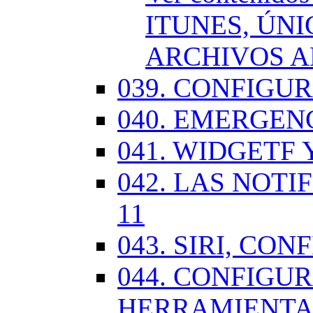
ITUNES, ÚN
ARCHIVOS A
039. CONFIGU
040. EMERGENC
041. WIDGETF 
042. LAS NOTI
11
043. SIRI, CO
044. CONFIG
HERRAMIENTAS