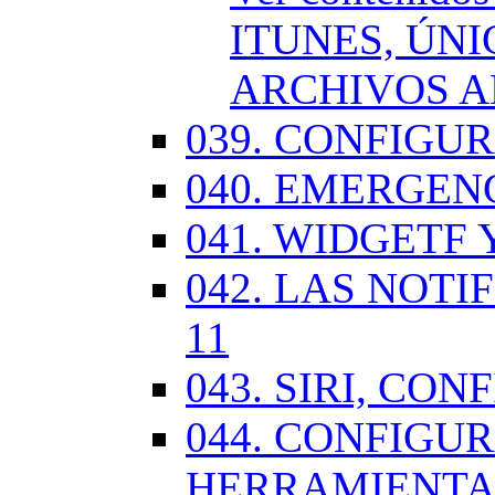
ITUNES, ÚN
ARCHIVOS A
039. CONFIGU
040. EMERGENC
041. WIDGETF 
042. LAS NOTI
11
043. SIRI, CO
044. CONFIG
HERRAMIENTAS