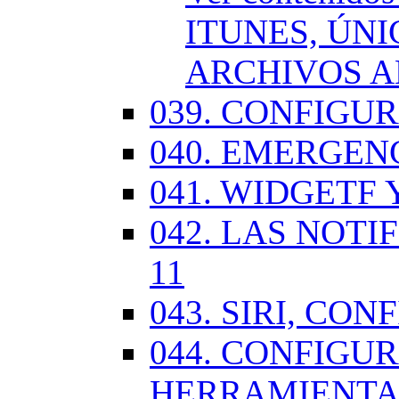
ITUNES, ÚN
ARCHIVOS A
039. CONFIGU
040. EMERGENC
041. WIDGETF 
042. LAS NOTI
11
043. SIRI, CO
044. CONFIG
HERRAMIENTAS