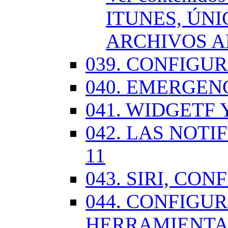
ITUNES, ÚN
ARCHIVOS A
039. CONFIGU
040. EMERGENC
041. WIDGETF 
042. LAS NOTI
11
043. SIRI, CO
044. CONFIG
HERRAMIENTAS