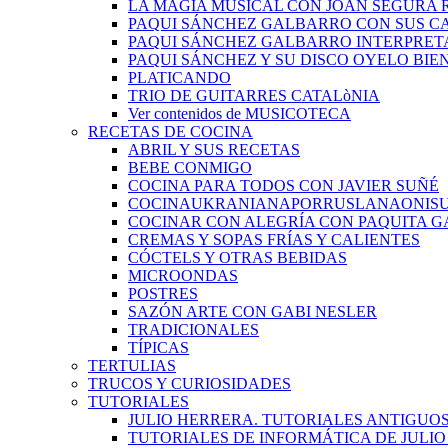
LA MAGIA MUSICAL CON JOAN SEGURA 
PAQUI SÁNCHEZ GALBARRO CON SUS C
PAQUI SÁNCHEZ GALBARRO INTERPRET
PAQUI SÁNCHEZ Y SU DISCO OYELO BIE
PLATICANDO
TRIO DE GUITARRES CATALòNIA
Ver contenidos de MUSICOTECA
RECETAS DE COCINA
ABRIL Y SUS RECETAS
BEBE CONMIGO
COCINA PARA TODOS CON JAVIER SUÑÉ
COCINAUKRANIANAPORRUSLANAONIS
COCINAR CON ALEGRÍA CON PAQUITA G
CREMAS Y SOPAS FRÍAS Y CALIENTES
CÓCTELS Y OTRAS BEBIDAS
MICROONDAS
POSTRES
SAZÓN ARTE CON GABI NESLER
TRADICIONALES
TÍPICAS
TERTULIAS
TRUCOS Y CURIOSIDADES
TUTORIALES
JULIO HERRERA. TUTORIALES ANTIGUO
TUTORIALES DE INFORMÁTICA DE JULI