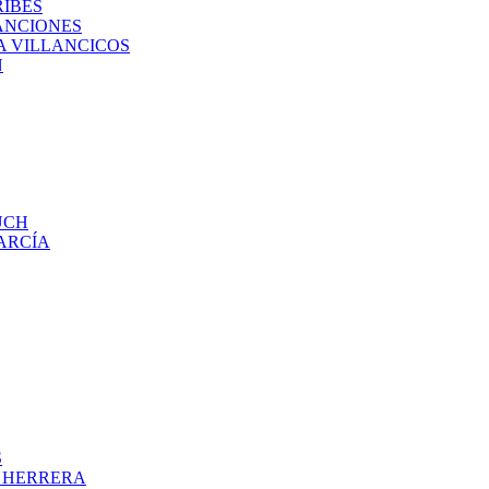
RIBES
ANCIONES
A VILLANCICOS
N
UCH
ARCÍA
S
O HERRERA