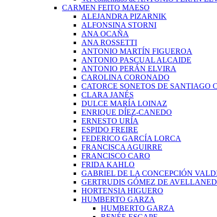
CARMEN FEITO MAESO
ALEJANDRA PIZARNIK
ALFONSINA STORNI
ANA OCAÑA
ANA ROSSETTI
ANTONIO MARTÍN FIGUEROA
ANTONIO PASCUAL ALCAIDE
ANTONIO PERÁN ELVIRA
CAROLINA CORONADO
CATORCE SONETOS DE SANTIAGO 
CLARA JANÉS
DULCE MARÍA LOINAZ
ENRIQUE DÍEZ-CANEDO
ERNESTO URÍA
ESPIDO FREIRE
FEDERICO GARCÍA LORCA
FRANCISCA AGUIRRE
FRANCISCO CARO
FRIDA KAHLO
GABRIEL DE LA CONCEPCIÓN VALD
GERTRUDIS GÓMEZ DE AVELLANE
HORTENSIA HIGUERO
HUMBERTO GARZA
HUMBERTO GARZA
RENÉE ESCAPE