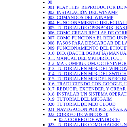
00
001. PLAYTHIS -REPRODUCTOR DE 
002. INSTALACIÓN DEL WINAMP
003. COMANDOS DEL WINAMP
004. FUNCIONAMIENTO DEL ECUAL
005. TUTORIAL DE OPENBOOK, BAS
006. COMO CREAR REGLAS DE COR
007. COMO FUNCIONA EL REBO UN
008. PASOS PARA DESCARGAR DE L
009. FUNCIONAMIENTO DEL ETIQU
010. DIO. (DACTILOGRAFÍA) MANUA
011. MANUAL DEL MP3DIRÉCTCUT
012. MA-COMFIG.COM, OCTÉNINFO
013. TUTORIAL EN MP3, DEL WINDO
014. TUTORIAL EN MP3, DEL SWIT
015. TUTORIAL EN MP3 DEL NERO 
016. TRADUCIENDO CON GOOGLE,
017. REDUCIR, EXTENDER, Y CREA
018. INSTALAR UN SISTEMA OPERAT
019. TUTORIAL DEL MP3GAIM
020. TUTORIAL DE MEO CLOUD
021. NAVEGACIÓN POR PESTAÑAS,
022. CORREO DE WINDOS 10
022. CORREO DE WINDOS 10
023. TUTORIAL DE COMO HACER U