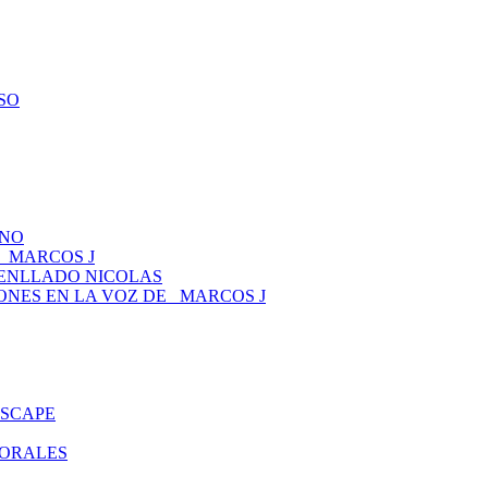
ESO
ANO
 _MARCOS J
TENLLADO NICOLAS
CIONES EN LA VOZ DE _MARCOS J
ESCAPE
MORALES