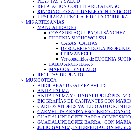
PLANTAS Y SALUD
RELAJACIÓN CON HILARIO ALONSO
RINCONCITO SALUDABLE CON LA DOCT
URSPRAKA LENGUAJE DE LA CORDURA
MIS ARTESANÍAS
MANUALIDADES
COSASDEPAQUI: PAQUI SÁNCHEZ
EUGENIA SUCHOWOLSKI
CASAS- CAJITAS
DESCUBRIENDO LA PROFUNDI
PERMANECER
Ver contenidos de EUGENIA SU
FABIO ARCINIEGAS
MARCOS TENLLADO
RECETAS DE PUNTO
MUSICOTECA
ABRIL ARAYD GALVEZ AVILES
ANITA PALMA
ANITA PALMA Y GUADALUPE LÓPEZ. AC
BIOGRAFÍAS DE CANTANTES CON MARCO
CARLOS ANDRÉS VALLEJO AUTOR. INTÉ
CARMELITA ARAIZA ESCOBEDO - CANCI
GUADALUPE LOPEZ BARRA COMPOSICIO
GUADALUPE LÓPEZ BARRA - CON MARI
JULIO GALVEZ, INTERPRETACIÓN MUSIC