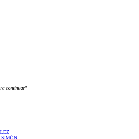
ara continuar"
ÁLEZ
N SIMÓN