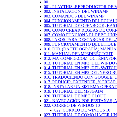
00
001. PLAYTHIS -REPRODUCTOR DE 
002. INSTALACIÓN DEL WINAMP
003. COMANDOS DEL WINAMP
004. FUNCIONAMIENTO DEL ECUAL
005. TUTORIAL DE OPENBOOK, BAS
006. COMO CREAR REGLAS DE COR
007. COMO FUNCIONA EL REBO UN
008. PASOS PARA DESCARGAR DE L
009. FUNCIONAMIENTO DEL ETIQU
010. DIO. (DACTILOGRAFÍA) MANUA
011. MANUAL DEL MP3DIRÉCTCUT
012. MA-COMFIG.COM, OCTÉNINFO
013. TUTORIAL EN MP3, DEL WINDO
014. TUTORIAL EN MP3, DEL SWIT
015. TUTORIAL EN MP3 DEL NERO 
016. TRADUCIENDO CON GOOGLE,
017. REDUCIR, EXTENDER, Y CREA
018. INSTALAR UN SISTEMA OPERAT
019. TUTORIAL DEL MP3GAIM
020. TUTORIAL DE MEO CLOUD
021. NAVEGACIÓN POR PESTAÑAS,
022. CORREO DE WINDOS 10
022. CORREO DE WINDOS 10
023. TUTORIAL DE COMO HACER U