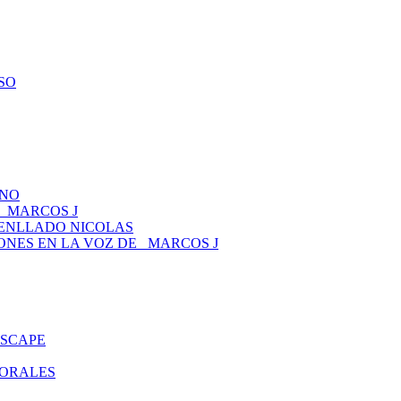
ESO
ANO
 _MARCOS J
TENLLADO NICOLAS
CIONES EN LA VOZ DE _MARCOS J
ESCAPE
MORALES