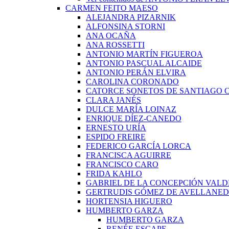
CARMEN FEITO MAESO
ALEJANDRA PIZARNIK
ALFONSINA STORNI
ANA OCAÑA
ANA ROSSETTI
ANTONIO MARTÍN FIGUEROA
ANTONIO PASCUAL ALCAIDE
ANTONIO PERÁN ELVIRA
CAROLINA CORONADO
CATORCE SONETOS DE SANTIAGO 
CLARA JANÉS
DULCE MARÍA LOINAZ
ENRIQUE DÍEZ-CANEDO
ERNESTO URÍA
ESPIDO FREIRE
FEDERICO GARCÍA LORCA
FRANCISCA AGUIRRE
FRANCISCO CARO
FRIDA KAHLO
GABRIEL DE LA CONCEPCIÓN VALD
GERTRUDIS GÓMEZ DE AVELLANE
HORTENSIA HIGUERO
HUMBERTO GARZA
HUMBERTO GARZA
RENÉE ESCAPE