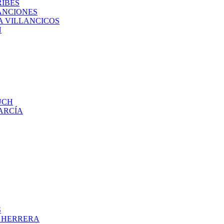
RIBES
ANCIONES
A VILLANCICOS
N
UCH
ARCÍA
S
O HERRERA