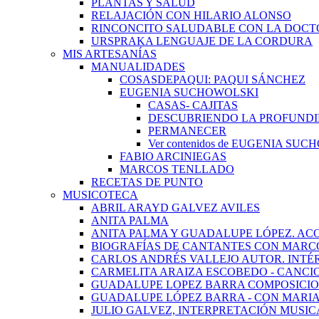
PLANTAS Y SALUD
RELAJACIÓN CON HILARIO ALONSO
RINCONCITO SALUDABLE CON LA DOCT
URSPRAKA LENGUAJE DE LA CORDURA
MIS ARTESANÍAS
MANUALIDADES
COSASDEPAQUI: PAQUI SÁNCHEZ
EUGENIA SUCHOWOLSKI
CASAS- CAJITAS
DESCUBRIENDO LA PROFUNDI
PERMANECER
Ver contenidos de EUGENIA SU
FABIO ARCINIEGAS
MARCOS TENLLADO
RECETAS DE PUNTO
MUSICOTECA
ABRIL ARAYD GALVEZ AVILES
ANITA PALMA
ANITA PALMA Y GUADALUPE LÓPEZ. AC
BIOGRAFÍAS DE CANTANTES CON MARCO
CARLOS ANDRÉS VALLEJO AUTOR. INTÉ
CARMELITA ARAIZA ESCOBEDO - CANCI
GUADALUPE LOPEZ BARRA COMPOSICIO
GUADALUPE LÓPEZ BARRA - CON MARI
JULIO GALVEZ, INTERPRETACIÓN MUSIC