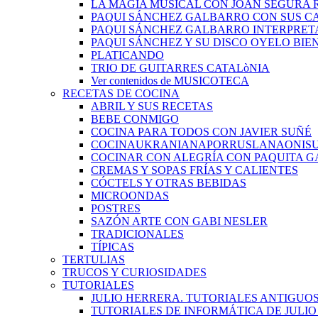
LA MAGIA MUSICAL CON JOAN SEGURA 
PAQUI SÁNCHEZ GALBARRO CON SUS C
PAQUI SÁNCHEZ GALBARRO INTERPRET
PAQUI SÁNCHEZ Y SU DISCO OYELO BIE
PLATICANDO
TRIO DE GUITARRES CATALòNIA
Ver contenidos de MUSICOTECA
RECETAS DE COCINA
ABRIL Y SUS RECETAS
BEBE CONMIGO
COCINA PARA TODOS CON JAVIER SUÑÉ
COCINAUKRANIANAPORRUSLANAONIS
COCINAR CON ALEGRÍA CON PAQUITA G
CREMAS Y SOPAS FRÍAS Y CALIENTES
CÓCTELS Y OTRAS BEBIDAS
MICROONDAS
POSTRES
SAZÓN ARTE CON GABI NESLER
TRADICIONALES
TÍPICAS
TERTULIAS
TRUCOS Y CURIOSIDADES
TUTORIALES
JULIO HERRERA. TUTORIALES ANTIGUO
TUTORIALES DE INFORMÁTICA DE JULI