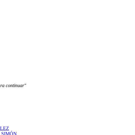
ara continuar"
ÁLEZ
N SIMÓN