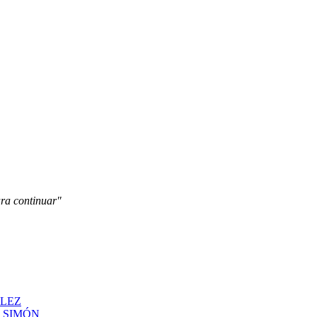
ara continuar"
ÁLEZ
N SIMÓN