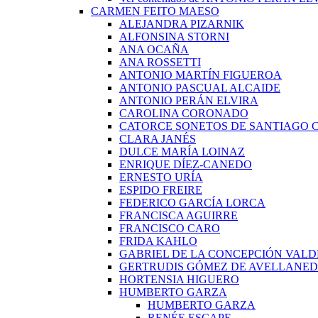
CARMEN FEITO MAESO
ALEJANDRA PIZARNIK
ALFONSINA STORNI
ANA OCAÑA
ANA ROSSETTI
ANTONIO MARTÍN FIGUEROA
ANTONIO PASCUAL ALCAIDE
ANTONIO PERÁN ELVIRA
CAROLINA CORONADO
CATORCE SONETOS DE SANTIAGO 
CLARA JANÉS
DULCE MARÍA LOINAZ
ENRIQUE DÍEZ-CANEDO
ERNESTO URÍA
ESPIDO FREIRE
FEDERICO GARCÍA LORCA
FRANCISCA AGUIRRE
FRANCISCO CARO
FRIDA KAHLO
GABRIEL DE LA CONCEPCIÓN VALD
GERTRUDIS GÓMEZ DE AVELLANE
HORTENSIA HIGUERO
HUMBERTO GARZA
HUMBERTO GARZA
RENÉE ESCAPE