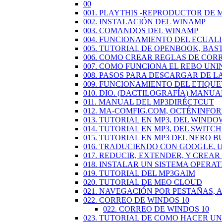
00
001. PLAYTHIS -REPRODUCTOR DE 
002. INSTALACIÓN DEL WINAMP
003. COMANDOS DEL WINAMP
004. FUNCIONAMIENTO DEL ECUAL
005. TUTORIAL DE OPENBOOK, BAS
006. COMO CREAR REGLAS DE COR
007. COMO FUNCIONA EL REBO UN
008. PASOS PARA DESCARGAR DE L
009. FUNCIONAMIENTO DEL ETIQU
010. DIO. (DACTILOGRAFÍA) MANUA
011. MANUAL DEL MP3DIRÉCTCUT
012. MA-COMFIG.COM, OCTÉNINFO
013. TUTORIAL EN MP3, DEL WINDO
014. TUTORIAL EN MP3, DEL SWIT
015. TUTORIAL EN MP3 DEL NERO 
016. TRADUCIENDO CON GOOGLE,
017. REDUCIR, EXTENDER, Y CREA
018. INSTALAR UN SISTEMA OPERAT
019. TUTORIAL DEL MP3GAIM
020. TUTORIAL DE MEO CLOUD
021. NAVEGACIÓN POR PESTAÑAS,
022. CORREO DE WINDOS 10
022. CORREO DE WINDOS 10
023. TUTORIAL DE COMO HACER U