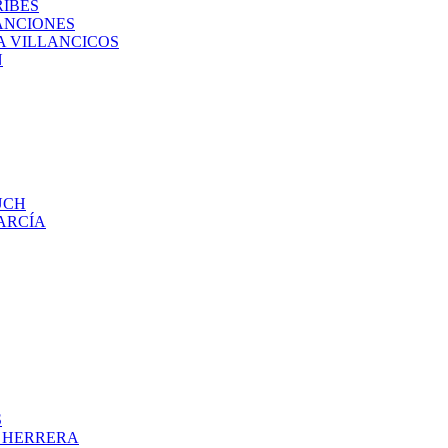
RIBES
ANCIONES
A VILLANCICOS
N
UCH
ARCÍA
S
O HERRERA