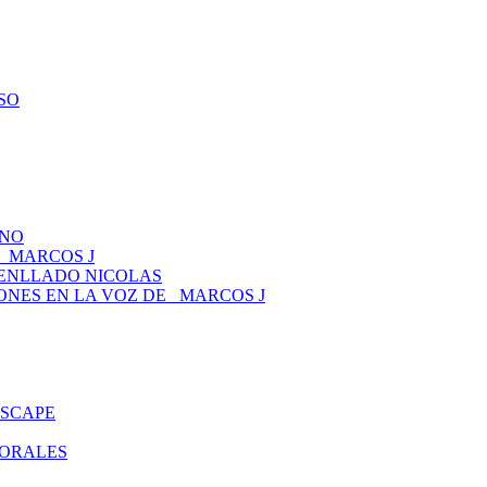
ESO
ANO
 _MARCOS J
TENLLADO NICOLAS
CIONES EN LA VOZ DE _MARCOS J
ESCAPE
MORALES