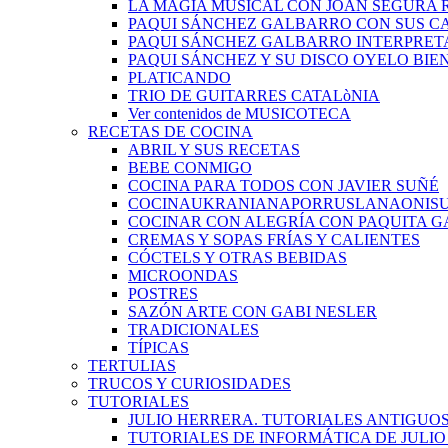
LA MAGIA MUSICAL CON JOAN SEGURA 
PAQUI SÁNCHEZ GALBARRO CON SUS C
PAQUI SÁNCHEZ GALBARRO INTERPRET
PAQUI SÁNCHEZ Y SU DISCO OYELO BIE
PLATICANDO
TRIO DE GUITARRES CATALòNIA
Ver contenidos de MUSICOTECA
RECETAS DE COCINA
ABRIL Y SUS RECETAS
BEBE CONMIGO
COCINA PARA TODOS CON JAVIER SUÑÉ
COCINAUKRANIANAPORRUSLANAONIS
COCINAR CON ALEGRÍA CON PAQUITA G
CREMAS Y SOPAS FRÍAS Y CALIENTES
CÓCTELS Y OTRAS BEBIDAS
MICROONDAS
POSTRES
SAZÓN ARTE CON GABI NESLER
TRADICIONALES
TÍPICAS
TERTULIAS
TRUCOS Y CURIOSIDADES
TUTORIALES
JULIO HERRERA. TUTORIALES ANTIGUO
TUTORIALES DE INFORMÁTICA DE JULI