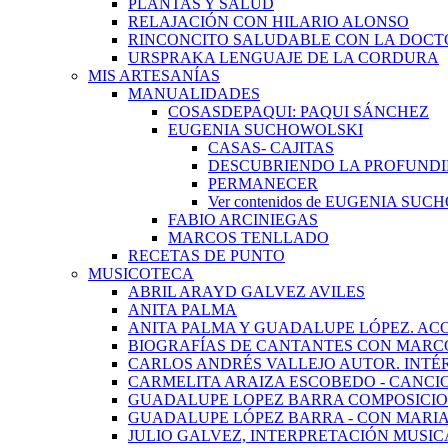
PLANTAS Y SALUD
RELAJACIÓN CON HILARIO ALONSO
RINCONCITO SALUDABLE CON LA DOCT
URSPRAKA LENGUAJE DE LA CORDURA
MIS ARTESANÍAS
MANUALIDADES
COSASDEPAQUI: PAQUI SÁNCHEZ
EUGENIA SUCHOWOLSKI
CASAS- CAJITAS
DESCUBRIENDO LA PROFUNDI
PERMANECER
Ver contenidos de EUGENIA SU
FABIO ARCINIEGAS
MARCOS TENLLADO
RECETAS DE PUNTO
MUSICOTECA
ABRIL ARAYD GALVEZ AVILES
ANITA PALMA
ANITA PALMA Y GUADALUPE LÓPEZ. AC
BIOGRAFÍAS DE CANTANTES CON MARCO
CARLOS ANDRÉS VALLEJO AUTOR. INTÉ
CARMELITA ARAIZA ESCOBEDO - CANCI
GUADALUPE LOPEZ BARRA COMPOSICIO
GUADALUPE LÓPEZ BARRA - CON MARI
JULIO GALVEZ, INTERPRETACIÓN MUSIC