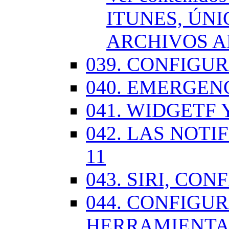
ITUNES, ÚN
ARCHIVOS A
039. CONFIGU
040. EMERGENC
041. WIDGETF 
042. LAS NOTI
11
043. SIRI, CO
044. CONFIG
HERRAMIENTAS