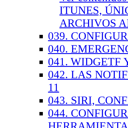
ITUNES, ÚN
ARCHIVOS A
039. CONFIGU
040. EMERGENC
041. WIDGETF 
042. LAS NOTI
11
043. SIRI, CO
044. CONFIG
HERRAMIENTAS