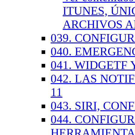
ITUNES, ÚN
ARCHIVOS A
039. CONFIGU
040. EMERGENC
041. WIDGETF 
042. LAS NOTI
11
043. SIRI, CO
044. CONFIG
HERRAMIENTAS