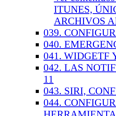
ITUNES, ÚN
ARCHIVOS A
039. CONFIGU
040. EMERGENC
041. WIDGETF 
042. LAS NOTI
11
043. SIRI, CO
044. CONFIG
HERRAMIENTAS