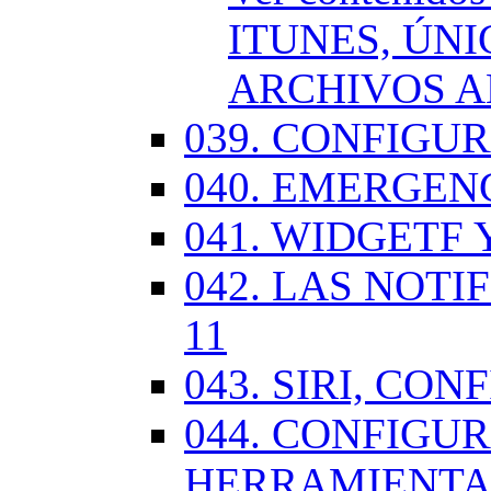
ITUNES, ÚN
ARCHIVOS A
039. CONFIGU
040. EMERGENC
041. WIDGETF 
042. LAS NOTI
11
043. SIRI, CO
044. CONFIG
HERRAMIENTAS