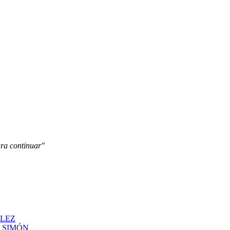
ara continuar"
ÁLEZ
N SIMÓN