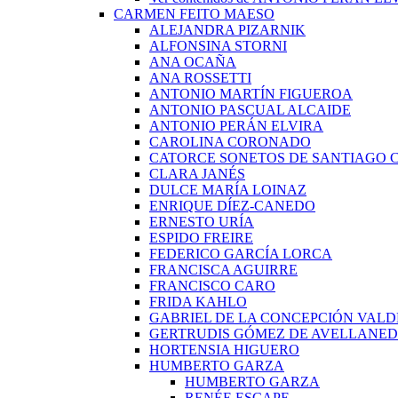
CARMEN FEITO MAESO
ALEJANDRA PIZARNIK
ALFONSINA STORNI
ANA OCAÑA
ANA ROSSETTI
ANTONIO MARTÍN FIGUEROA
ANTONIO PASCUAL ALCAIDE
ANTONIO PERÁN ELVIRA
CAROLINA CORONADO
CATORCE SONETOS DE SANTIAGO 
CLARA JANÉS
DULCE MARÍA LOINAZ
ENRIQUE DÍEZ-CANEDO
ERNESTO URÍA
ESPIDO FREIRE
FEDERICO GARCÍA LORCA
FRANCISCA AGUIRRE
FRANCISCO CARO
FRIDA KAHLO
GABRIEL DE LA CONCEPCIÓN VALD
GERTRUDIS GÓMEZ DE AVELLANE
HORTENSIA HIGUERO
HUMBERTO GARZA
HUMBERTO GARZA
RENÉE ESCAPE