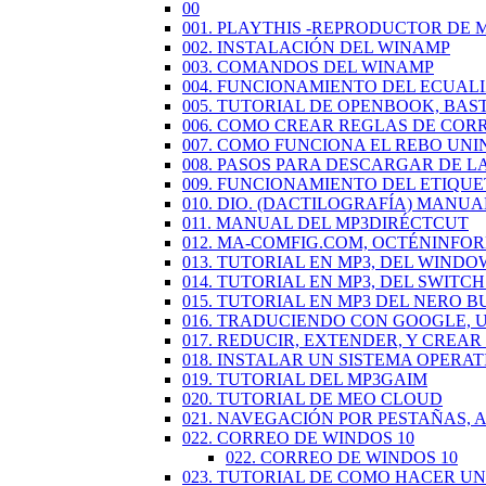
00
001. PLAYTHIS -REPRODUCTOR DE 
002. INSTALACIÓN DEL WINAMP
003. COMANDOS DEL WINAMP
004. FUNCIONAMIENTO DEL ECUAL
005. TUTORIAL DE OPENBOOK, BAS
006. COMO CREAR REGLAS DE COR
007. COMO FUNCIONA EL REBO UN
008. PASOS PARA DESCARGAR DE L
009. FUNCIONAMIENTO DEL ETIQU
010. DIO. (DACTILOGRAFÍA) MANUA
011. MANUAL DEL MP3DIRÉCTCUT
012. MA-COMFIG.COM, OCTÉNINFO
013. TUTORIAL EN MP3, DEL WINDO
014. TUTORIAL EN MP3, DEL SWIT
015. TUTORIAL EN MP3 DEL NERO 
016. TRADUCIENDO CON GOOGLE,
017. REDUCIR, EXTENDER, Y CREA
018. INSTALAR UN SISTEMA OPERAT
019. TUTORIAL DEL MP3GAIM
020. TUTORIAL DE MEO CLOUD
021. NAVEGACIÓN POR PESTAÑAS,
022. CORREO DE WINDOS 10
022. CORREO DE WINDOS 10
023. TUTORIAL DE COMO HACER U