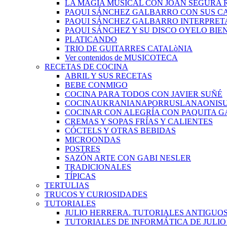
LA MAGIA MUSICAL CON JOAN SEGURA 
PAQUI SÁNCHEZ GALBARRO CON SUS C
PAQUI SÁNCHEZ GALBARRO INTERPRET
PAQUI SÁNCHEZ Y SU DISCO OYELO BIE
PLATICANDO
TRIO DE GUITARRES CATALòNIA
Ver contenidos de MUSICOTECA
RECETAS DE COCINA
ABRIL Y SUS RECETAS
BEBE CONMIGO
COCINA PARA TODOS CON JAVIER SUÑÉ
COCINAUKRANIANAPORRUSLANAONIS
COCINAR CON ALEGRÍA CON PAQUITA G
CREMAS Y SOPAS FRÍAS Y CALIENTES
CÓCTELS Y OTRAS BEBIDAS
MICROONDAS
POSTRES
SAZÓN ARTE CON GABI NESLER
TRADICIONALES
TÍPICAS
TERTULIAS
TRUCOS Y CURIOSIDADES
TUTORIALES
JULIO HERRERA. TUTORIALES ANTIGUO
TUTORIALES DE INFORMÁTICA DE JULI