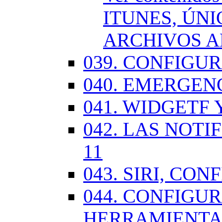
ITUNES, ÚN
ARCHIVOS A
039. CONFIGU
040. EMERGENC
041. WIDGETF 
042. LAS NOTI
11
043. SIRI, CO
044. CONFIG
HERRAMIENTAS